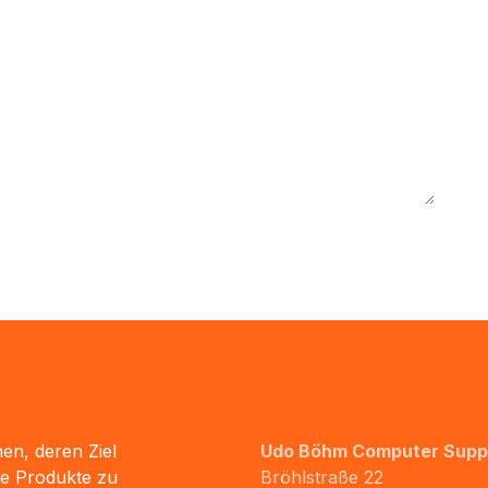
en, deren Ziel
Udo Böhm Computer Supp
de Produkte zu
Bröhlstraße 22