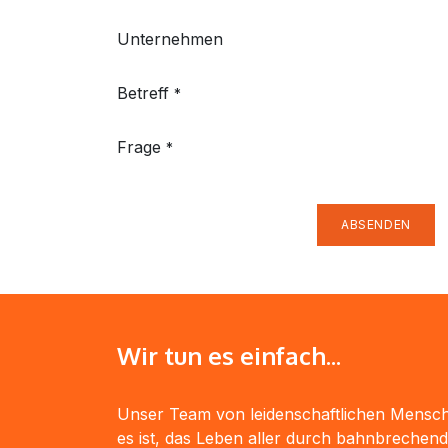
Unternehmen
Betreff
*
Frage
*
ABSENDEN
Wir tun es einfach...
Unser Team von leidenschaftlichen Mensch
es ist, das Leben aller durch bahnbrechen