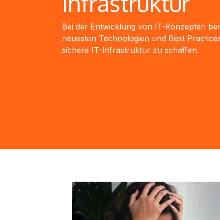
Infrastruktur
Bei der Entwicklung von IT-Konzepten ber
neuesten Technologien und Best Practices
sichere IT-Infrastruktur zu schaffen.